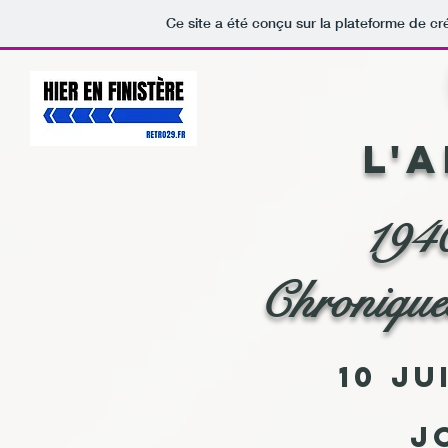
Ce site a été conçu sur la plateforme de cr
L'
194
Chronique
10 ju
J