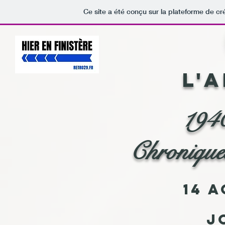
Ce site a été conçu sur la plateforme de cr
L'
194
Chronique
14 a
J