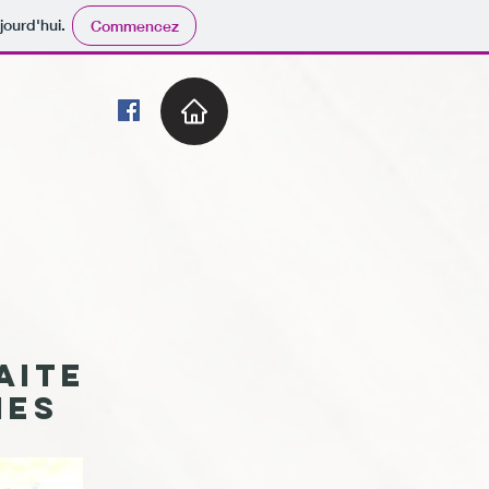
jourd'hui.
Commencez
aite
mes