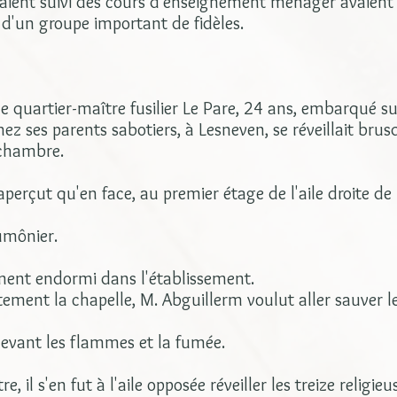
 avaient suivi des cours d'enseignement ménager avaient 
e d'un groupe important de fidèles.
le quartier-maître fusilier Le Pare, 24 ans, embarqué su
ez ses parents sabotiers, à Lesneven, se réveillait bru
 chambre.
 s'aperçut qu'en face, au premier étage de l'aile droite d
aumônier.
ment endormi dans l'établissement.
ment la chapelle, M. Abguillerm voulut aller sauver l
 devant les flammes et la fumée.
il s'en fut à l'aile opposée réveiller les treize religieu