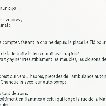
unicipal ;
;
es vicaires ;
inal ;
 compter, faisant la chaîne depuis la place Le Flô pou
e la Retraite le feu courait avec rapidité.
yait gagner irrésistiblement les meubles, les cloisons de
Brest qui vers 3 heures, précédés de l'ambulance automo
Chanquelin avec leur auto-pompe.
 tout détruire.
 bâtiment en flammes à celui qui longe la rue de la M
nier.