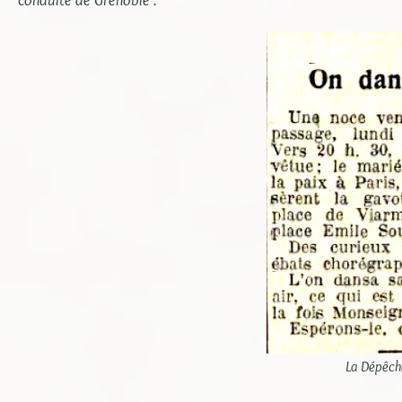
conduite de Grenoble .
La Dépêch