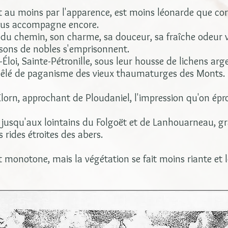
ut au moins par l'apparence, est moins léonarde que cor
 vous accompagne encore.
 du chemin, son charme, sa douceur, sa fraîche odeur v
isons de nobles s'emprisonnent.
loi, Sainte-Pétronille, sous leur housse de lichens arg
e mêlé de paganisme des vieux thaumaturges des Monts.
lorn, approchant de Ploudaniel, l'impression qu'on épro
, jusqu'aux lointains du Folgoët et de Lanhouarneau, g
s rides étroites des abers.
t monotone, mais la végétation se fait moins riante et 