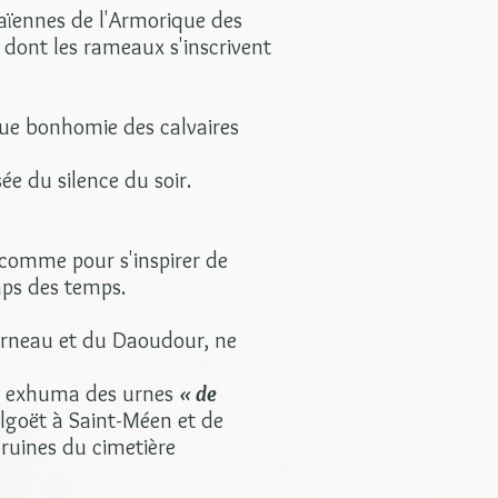
païennes de l'Armorique des
, dont les rameaux s'inscrivent
sque bonhomie des calvaires
e du silence du soir.
, comme pour s'inspirer de
emps des temps.
derneau et du Daoudour, ne
il exhuma des urnes
« de
olgoët à Saint-Méen et de
s ruines du cimetière