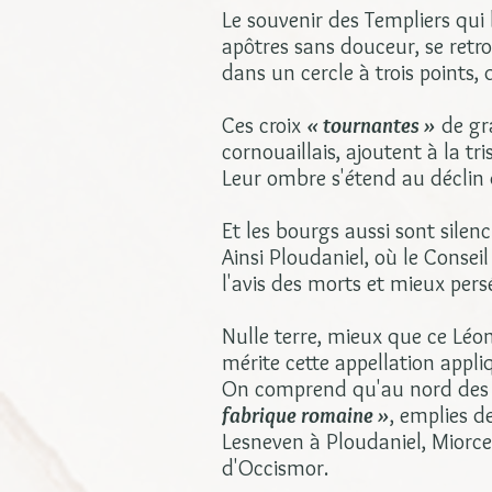
Le souvenir des Templiers qui
apôtres sans douceur, se retro
dans un cercle à trois points, q
Ces croix
« tournantes »
de gra
cornouaillais, ajoutent à la t
Leur ombre s'étend au déclin 
Et les bourgs aussi sont silen
Ainsi Ploudaniel, où le Consei
l'avis des morts et mieux pers
Nulle terre, mieux que ce Léo
mérite cette appellation appli
On comprend qu'au nord des m
fabrique romaine »
, emplies d
Lesneven à Ploudaniel, Miorcec 
d'Occismor.