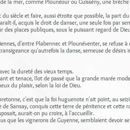
 de la mer, comme Plounéour ou Guissény, une brèche s'
du siècle et faire, aussi étroite que possible, la part du
paraît-il, acquis le droit de danser, une seule fois par s
r des places publiques, sous le puissant regard de Dieu
riennes, d'entre Plabennec et Plounéventer, se refuse à 
ansigeance qu'autrefois la danse, semeuse de désirs i
 avec la dureté des vieux temps.
stant et tenace, îlot de passé que la grande marée mo
eux du plaisir, selon la loi de Dieu.
bretonne, c'est que la foi huguenote n'ait point, au sei
de Sansay, conquis cette terre de pénitence et cette ra
osait, aurait-on pu croire, à l'accueillir.
plus que les vignerons de Guyenne, semblaient devoir s