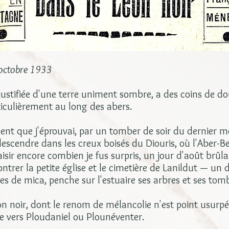
 octobre 1933
njustifiée d'une terre uniment sombre, a des coins de d
ticulièrement au long des abers.
ent que j'éprouvai, par un tomber de soir du dernier m
escendre dans les creux boisés du Diouris, où l'Aber-Ben
aisir encore combien je fus surpris, un jour d'août brûla
ontrer la petite église et le cimetière de Lanildut — un
tes de mica, penche sur l'estuaire ses arbres et ses tom
éon noir, dont le renom de mélancolie n'est point usurpé
vers Ploudaniel ou Plounéventer.