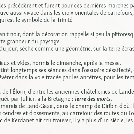
 les précédèrent et furent pour ces dernières marches 
uve aussi vivace dans les croix orientales de carrefours
ui est le symbole de la Trinité.
nit noir, dont la décoration rappelle si peu la pittore
riste grandeur du paysage.
du jour, sèche comme une géométrie, sur la terre écrasé
cieux et vides, hormis le dimanche, après la messe.
l tint longtemps ses séances dans l'ossuaire désaffecté
évérer dans la voie tracée par les ancêtres, pour les t
n de l'Élorn, d'entre les anciennes châtellenies de Lan
quée par Jullien à la Bretagne :
Terre des morts.
arais de Land-Gazel, dans le champ de Diribin d'où 
e cendres et d'ossements, au carrefour des routes du F
de Kerdanet ait cru trouver, il y a plus d'un siècle, le