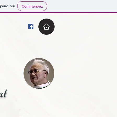
jourd'hui.
Commencez
at