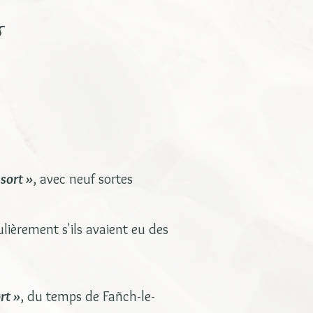
s
sort »
, avec neuf sortes
lièrement s'ils avaient eu des
rt »
, du temps de Fañch-le-