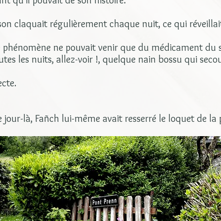
ant qu'il pouvait de son histoire.
son claquait régulièrement chaque nuit, ce qui réveillait
 ce phénomène ne pouvait venir que du médicament du s
utes les nuits, allez-voir !, quelque nain bossu qui secou
ecte.
 jour-là, Fañch lui-même avait resserré le loquet de la 