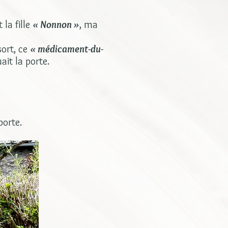
 la fille
« Nonnon »
, ma
ort, ce
« médicament-du-
ait la porte.
porte.