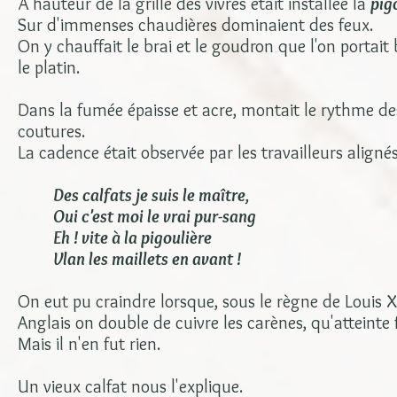
À hauteur de la grille des vivres était installée la
pig
Sur d'immenses chaudières dominaient des feux.
On y chauffait le brai et le goudron que l'on portait
le platin.
Dans la fumée épaisse et acre, montait le rythme des
coutures.
La cadence était observée par les travailleurs alignés
Des calfats je suis le maître,
Oui c'est moi le vrai pur-sang
Eh ! vite à la pigoulière
Vlan les maillets en avant !
On eut pu craindre lorsque, sous le règne de Louis XV
Anglais on double de cuivre les carènes, qu'atteinte f
Mais il n'en fut rien.
Un vieux calfat nous l'explique.