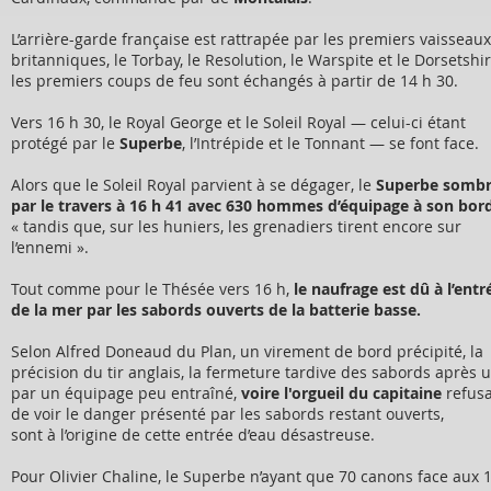
L’arrière-garde française est rattrapée par les premiers vaisseaux
britanniques, le Torbay, le Resolution, le Warspite et le Dorsetshir
les premiers coups de feu sont échangés à partir de 14 h 30.
Vers 16 h 30, le Royal George et le Soleil Royal — celui-ci étant
protégé par le
Superbe
, l’Intrépide et le Tonnant — se font face.
Alors que le Soleil Royal parvient à se dégager, le
Superbe somb
par le travers à 16 h 41 avec 630 hommes d’équipage à son bor
« tandis que, sur les huniers, les grenadiers tirent encore sur
l’ennemi ».
Tout comme pour le Thésée vers 16 h,
le naufrage est dû à l’entr
de la mer par les sabords ouverts de la batterie basse.
Selon Alfred Doneaud du Plan, un virement de bord précipité, la
précision du tir anglais, la fermeture tardive des sabords après u
par un équipage peu entraîné,
voire l'orgueil du capitaine
refus
de voir le danger présenté par les sabords restant ouverts,
sont à l’origine de cette entrée d’eau désastreuse.
Pour Olivier Chaline, le Superbe n’ayant que 70 canons face aux 