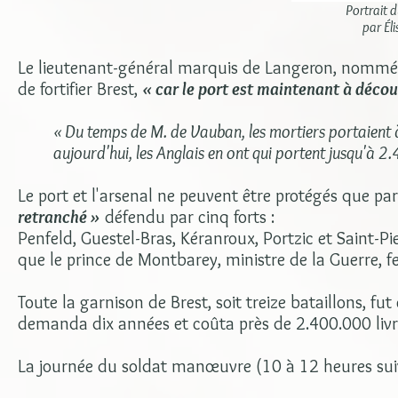
Portrait 
par Él
Le lieutenant-général marquis de Langeron, nomm
de fortifier Brest,
« car le port est maintenant à décou
« Du temps de M. de Vauban, les mortiers portaient 
aujourd'hui, les Anglais en ont qui portent jusqu'à 2.
Le port et l'arsenal ne peuvent être protégés que 
retranché »
défendu par cinq forts :
Penfeld, Guestel-Bras, Kéranroux, Portzic et Saint-P
que le prince de Montbarey, ministre de la Guerre, f
Toute la garnison de Brest, soit treize bataillons, f
demanda dix années et coûta près de 2.400.000 livr
La journée du soldat manœuvre (10 à 12 heures suiva