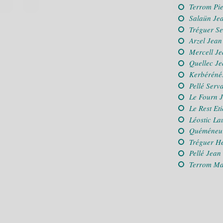
Terrom Pi
Salaün Je
Tréguer Se
Arzel Jean
Mercell Je
Quellec J
Kerbéréné
Pellé Serv
Le Fourn 
Le Rest Et
Léostic La
Quéméneur
Tréguer H
Pellé Jean
Terrom Ma