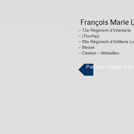
François Marie L
– 72e Régiment d’Infanterie
–
(Tourhip)
– 90e Régiment d’Artillerie L
– Blessé
– Citation – Médailles
Parcours détaillé et ill