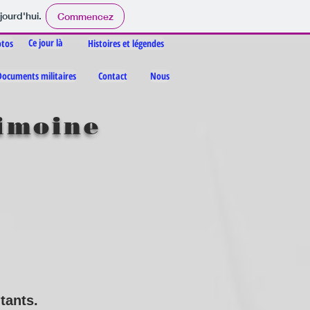
jourd'hui.
Commencez
Ce jour là
tos
Histoires et légendes
Documents militaires
Contact
Nous
rimoine
tants.