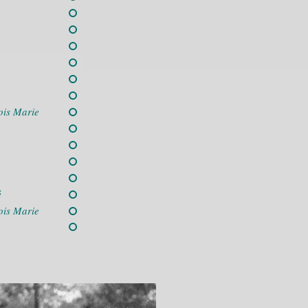
ois Marie
é
ois Marie