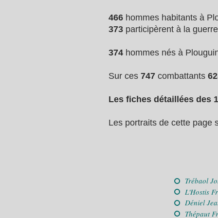
466
hommes habitants à Plou
373
participèrent à la guerr
374
hommes nés à Plouguin e
Sur ces
747
combattants
6
Les fiches détaillées des 
Les portraits de cette page 
Trébaol J
L'Hostis F
Déniel Je
Thépaut F