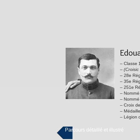
Edoua
– Classe 
–
(Croisic
– 28e Rég
– 35e Régi
– 251e Rég
– Nommé B
– Nommé M
– Croix d
– Médaille
– Légion 
Parcours détaillé et illustré