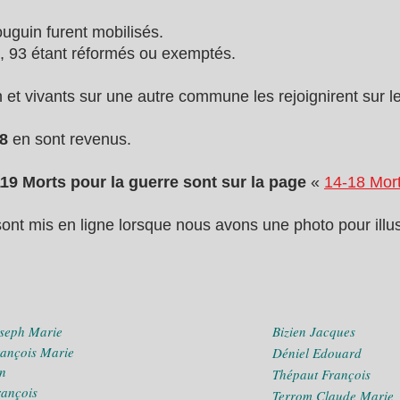
guin furent mobilisés.
e, 93 étant réformés ou exemptés.
t vivants sur une autre commune les rejoignirent sur le
28
en sont revenus.
119 Morts pour la guerre sont sur la page
«
14-18 Mort
sont mis en ligne lorsque nous avons une photo pour illu
oseph Marie
Bizien Jacques
rançois Marie
Déniel Edouard
an
Thépaut François
rançois
Terrom Claude Marie