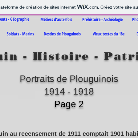
lateforme de création de sites internet
.com
. Créez votre site au
nts - Géographie
Métiers d'autrefois
Préhistoire - Archéologie
Pho
Soldats - Marins
Destins de Plouguinois
Vieux textes du 18e
in - Histoire - Pat
Portraits de Plouguinois
1914 - 1918
Page 2
uin au recensement de 1911 comptait 1901 habi