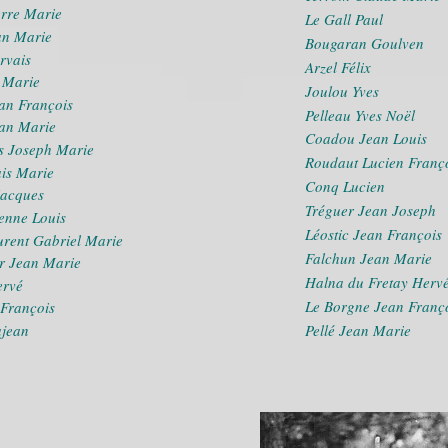
erre Marie
Le Gall Paul
an Marie
Bougaran Goulven
rvais
Arzel Félix
 Marie
Joulou Yves
an François
Pelleau Yves Noël
ean Marie
Coadou Jean Louis
s Joseph Marie
Roudaut Lucien Franç
ais Marie
Conq Lucien
Jacques
Tréguer Jean Joseph
ienne Louis
Léostic Jean François
urent Gabriel Marie
Falchun Jean Marie
 Jean Marie
Halna du Fretay Herv
ervé
Le Borgne Jean Franç
 François
Pellé Jean Marie
jean