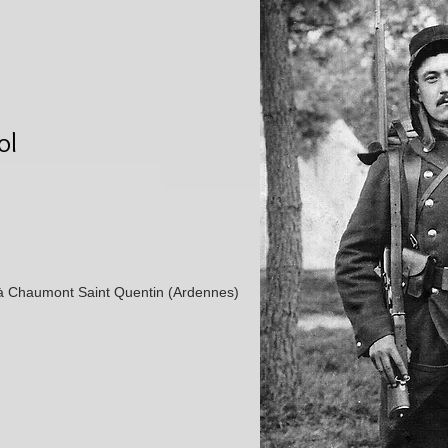
ol
à Chaumont Saint Quentin (Ardennes)